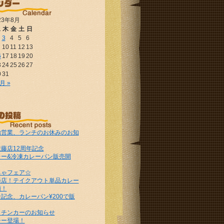
23年8月
水
木
金
土
日
3
4
5
6
10
11
12
13
6
17
18
19
20
3
24
25
26
27
0
31
月 »
始営業、ランチのお休みのお知
藤店12周年記念
レー&冷凍カレーパン販売開
ちゃフェア☆
幡店！テイクアウト単品カレー
額！
記念、カレーパン¥200で販
ッチンカーのお知らせ
シー登場！