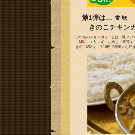
第1弾は… 🍄
🐔
きのこチキンカレ
いつものチキンカレーとは一味？い
こMIX
（ エリンギ・しめじ・舞茸 ）が入
きのこMIXは ＋110円で増量／お