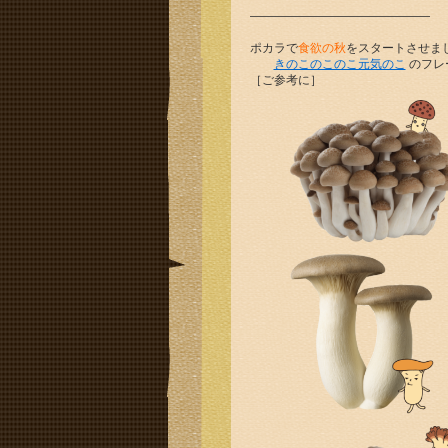
———————————————
ポカラで
食欲の秋
をスタートさせましょう
きのこのこのこ元気のこ
のフレ
［ご参考に］