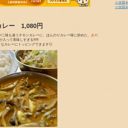
☆次回
☆次回
ー 1,080円
や二味も違うチキンカレーに、ほんのりカレー味に炒めた、
きの
って美味しすぎる‼︎‼︎‼︎
好きなカレーにトッピングできます◎