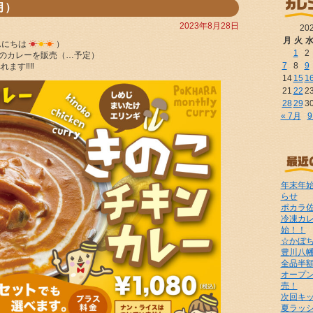
月）
2023年8月28日
20
月
火
こんにちは
☀︎
☀︎
☀︎
）
1
2
節のカレーを販売（…予定）
7
8
9
ます‼︎‼︎
14
15
1
21
22
2
28
29
3
« 7月
9
年末年
らせ
ポカラ佐
冷凍カ
始！！
☆かぼ
豊川八
全品半
オープン
売！
次回キ
夏ラッ