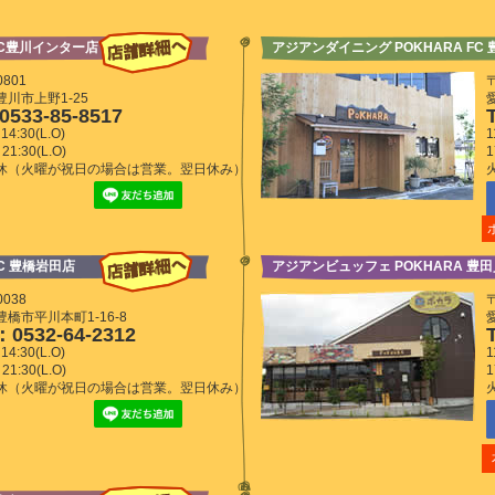
FC豊川インター店
アジアンダイニング POKHARA FC
0801
〒
川市上野1-25
0533-85-8517
14:30(L.O)
1
21:30(L.O)
1
休（火曜が祝日の場合は営業。翌日休み）
C 豊橋岩田店
アジアンビュッフェ POKHARA 豊
0038
〒
橋市平川本町1-16-8
0532-64-2312
14:30(L.O)
1
21:30(L.O)
1
休（火曜が祝日の場合は営業。翌日休み）