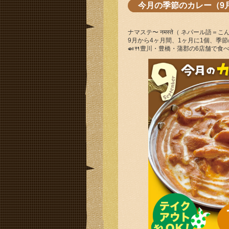
今月の季節のカレー（9
ナマステ〜 नमस्ते（ ネパール語＝
9月から4ヶ月間、1ヶ月に1個、季
🍛🍴豊川・豊橋・蒲郡の6店舗で食べれ