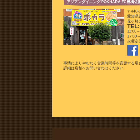
アジアンダイニング POKHARA FC豊橋佐
〒440-
愛知県豊
花ケ崎
TEL:
11:00～
17:00～
火曜定
事情によりやむなく営業時間等を変更する場
詳細は店舗へお問い合わせください