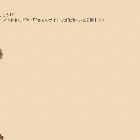
⤴︎⤴︎⤴︎
ーズで有名なHOKUTOさんのサイトでは菌活レシピ公開中です